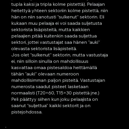
tupla kaksi ja tripla kolme pistettä). Pelaajan
heitettyä yhteen sektoriin kolme pistettä, niin
hän on niin sanotusti ”sulkenut” sektorin. Eli
kukaan muu pelaaja ei voi saada suljetusta
sektorista lisäpisteitä, mutta kaikkien
pelaajien pitää kuitenkin saada suljettua
sektori, jottei vastustajat saa hänen ”auki”
olevasta sektorista lisäpisteitä.
Jos olet ”sulkenut” sektorin, mutta vastustaja
ei, niin silloin sinulla on mahdollisuus
kasvattaa omaa pistesaldoa heittämällä
tähän ”auki” olevaan numeroon
mahdollisimman paljon pisteitä. Vastustajan
numerosta saadut pisteet lasketaan
normaalisti (T20=60, T15=30 pistettä jne.)
Peli päättyy siihen kun joku pelaajista on
saanut ”suljettua” kaikki sektorit ja on
pistejohdossa.