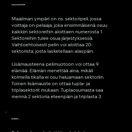
MAAILMAN YMPÄRI
Maailman ympäri on ns. sektoripeli, jossa
voittaja on pelaaja, joka ensimmäisenä osuu
kaikkiin sektoreihin aloittaen numerosta 1.
Sektoreihin tulee osua järjestyksessä.
Vaihtoehtoisesti pelin voi aloittaa 20-
sektorista, josta lasketellaan alaspäin.
Lisämausteena pelimuotoon voi ottaa 9
elämää. Elämän menettää aina, mikäli
kolmella tikalla ei osu haluamaan sektoriin.
Toinen lisämauste on ottaa tupla- ja
triplasektorit mukaan. Tuplaosumasta saa
mennä 2 sektoria eteenpäin ja triplasta 3.
BASEBALL