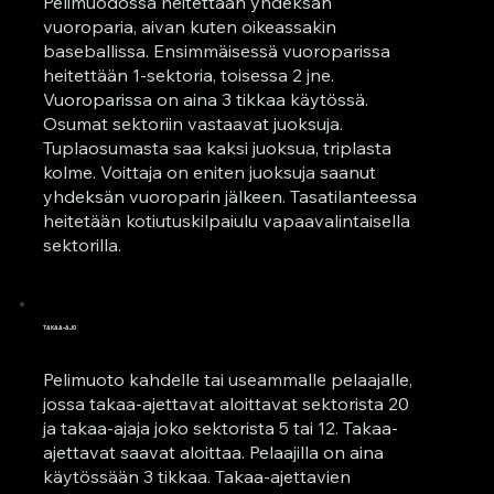
Pelimuodossa heitettään yhdeksän
vuoroparia, aivan kuten oikeassakin
baseballissa. Ensimmäisessä vuoroparissa
heitettään 1-sektoria, toisessa 2 jne.
Vuoroparissa on aina 3 tikkaa käytössä.
Osumat sektoriin vastaavat juoksuja.
Tuplaosumasta saa kaksi juoksua, triplasta
kolme. Voittaja on eniten juoksuja saanut
yhdeksän vuoroparin jälkeen. Tasatilanteessa
heitetään kotiutuskilpaiulu vapaavalintaisella
sektorilla.
TAKAA-AJO
Pelimuoto kahdelle tai useammalle pelaajalle,
jossa takaa-ajettavat aloittavat sektorista 20
ja takaa-ajaja joko sektorista 5 tai 12. Takaa-
ajettavat saavat aloittaa. Pelaajilla on aina
käytössään 3 tikkaa. Takaa-ajettavien