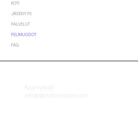
KOTI
JÄSENYYS
PALVELUT
PELIMUODOT
FAQ
Kysymyksiä?​
info@dartsboxespoo.com