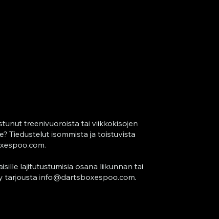
tunut treenivuoroista tai viikkokisojen
e? Tiedustelut isommista ja toistuvista
oxespoo.com
.
ille lajitutustumisia osana liikunnan tai
y tarjousta
info@dartsboxespoo.com
.