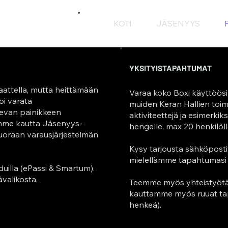
KOTI
JÄSENYYS
YKSITYISTAPAHTUMAT
aattella, mutta heittämään
Varaa koko Boxi käyttöös
oi varata
muiden Keran Hallien toimi
levan painikkeen
aktiviteettejä ja esimerkiks
emme kautta Jäsenyys-
hengelle, max 20 henkilöll
Suoraan varausjärjestelmän
Kysy tarjousta sähköpost
mielellämme tapahtumasi
duilla (ePassi & Smartum).
valikosta.
Teemme myös yhteistyötä I
kauttamme myös ruuat tap
henkeä).